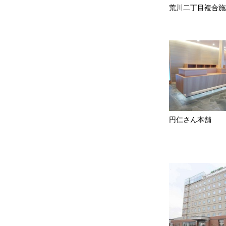
荒川二丁目複合施
円仁さん本舗